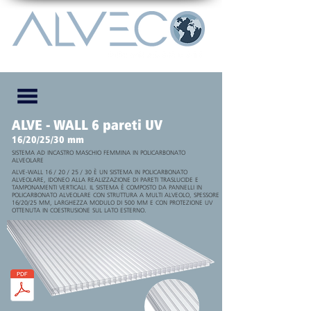
ALVE - WALL 6 pareti UV
16/20/25/30 mm
SISTEMA AD INCASTRO MASCHIO FEMMINA IN POLICARBONATO
ALVEOLARE
ALVE-WALL 16 / 20 / 25 / 30 È UN SISTEMA IN POLICARBONATO
ALVEOLARE, IDONEO ALLA REALIZZAZIONE DI PARETI TRASLUCIDE E
TAMPONAMENTI VERTICALI. IL SISTEMA È COMPOSTO DA PANNELLI IN
POLICARBONATO ALVEOLARE CON STRUTTURA A MULTI ALVEOLO, SPESSORE
16/20/25 MM, LARGHEZZA MODULO DI 500 MM E CON PROTEZIONE UV
OTTENUTA IN COESTRUSIONE SUL LATO ESTERNO.