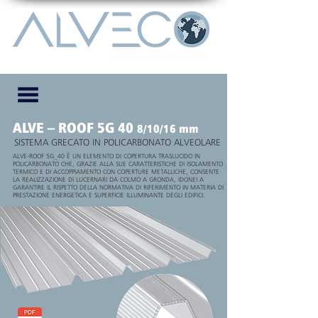
ALVE – ROOF 5G 40
8/10/16 mm
SISTEMA GRECATO IN POLICARBONATO ALVEOLARE
ALVE-ROOF 5G_40 È UN ELEMENTO DI COPERTURA TRASLUCIDO IN
POLICARBONATO CHE, GRAZIE ALLA SUE CARATTERISTICHE DI ISOLAMENTO
TERMICO E DI ACCOPPIAMENTO CON COPERTURE METALLICHE, CONSENTE
LA REALIZZAZIONE DI LUCERNARI DA COLMO A GRONDA, IDONEI A
GARANTIRE IL RISPETTO DELLA NORMATIVA DI RIFERIMENTO IN MATERIA DI
PRESTAZIONE ENERGETICA E SUPERFICIE ILLUMINANTE DEGLI EDIFICI.